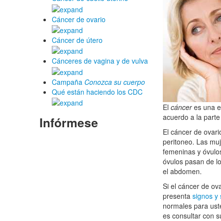
Cáncer de ovario
Cáncer de útero
Cánceres de vagina y de vulva
Campaña
Conozca su cuerpo
Qué están haciendo los CDC
El
cáncer
es una en
acuerdo a la part
Infórmese
El cáncer de ovari
peritoneo. Las muj
femeninas y óvulos
óvulos pasan de lo
el abdomen.
Si el cáncer de ov
presenta
signos y
normales para uste
es consultar con s